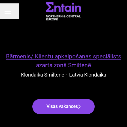
Dalīties ar lapu
KARJERAS IZVĒLNE
Bārmenis/ Klientu apkalpošanas speciālists
azarta zonā Smiltenē
Klondaika Smiltene
·
Latvia Klondaika
Visas vakances