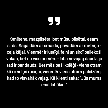
Smiltene, mazpilsēta, bet mūsu pilsētai, esam
sirds. Sagaidām ar smaidu, pavadām ar metriņu -
ceļa kājai. Vienmēr ir lustīgi, feini un sirdī paliekoši
vakari, bet nu visu ar mēru - laba nevajag daudz, jo
tad ir par daudz. Bet mēs paši kolēģi - viens otram
kā cimdiņš rociņai, vienmēr viens otram palīdzām,
kad to visvairāk vajag. Kā klienti saka: ”Jūs mums
esat labākie!”