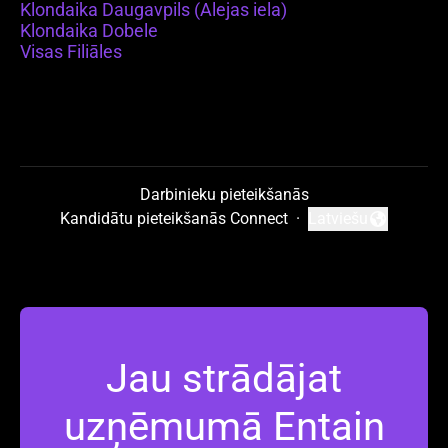
Klondaika Daugavpils (Alejas iela)
Klondaika Dobele
Visas Filiāles
Darbinieku pieteikšanās
Kandidātu pieteikšanās Connect
·
Latviešu
Mainīt valodu
Jau strādājat
uzņēmumā Entain